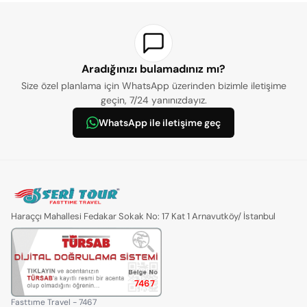
Ölüdeniz Lagünü
ziyaret edilerek yüzme ve serbest zaman sunulacaktır.
Günün sonunda otelimize yerleşiyoruz.
Aradığınızı bulamadınız mı?
Size özel planlama için WhatsApp üzerinden bizimle iletişime
Öğün Bilgileri
geçin, 7/24 yanınızdayız.
Kahvaltı:
Yol üzeri dinlenme tesisinde Ekstra
WhatsApp ile iletişime geç
Öğle Yemeği:
Serbest Ekstra
Akşam Yemeği:
Otelde tur ücretine dahildir
Konaklama:
Fethiye Otelleri
Haraççı Mahallesi Fedakar Sokak No: 17 Kat 1 Arnavutköy/ İstanbul
3. Gün | Serbest Gün ve Ekstra
Aktiviteler
7467
Sabah otelde alacağımız kahvaltının ardından gün boyu serbest
Fasttıme Travel - 7467