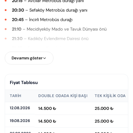
20:15
– Avcılar Metrobüs durağı yanı
20:30
– Sefaköy Metrobüs durağı yanı
20:45
– İncirli Metrobüs durağı
21:10
– Mecidiyeköy Mado ve Tavuk Dünyası önü
21:30
– Kadıköy Evlendirme Dairesi önü
21:45
– Bostancı Köprüsü
22:00
– Kartal Köprüsü
Devamını göster
22:05
– Pendik Köprüsü
22:20
– Gebze Center AVM önü
Fiyat Tablosu
23:00
– Bursa Özdilek AVM önü
TARIH
DOUBLE ODADA KIŞI BAŞI
TEK KIŞILIK ODA
Belirlenen kalkış noktalarından misafirlerimizi aldıktan sonra
Fethiye – Ölüdeniz – Gökova – Dalyan Turu
için keyifli gece
12.08.2026
14.500 ₺
25.000 ₺
yolculuğumuza başlıyoruz.
19.08.2026
14.500 ₺
25.000 ₺