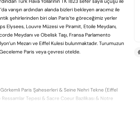
rdından Türk Hava Yollarının TK 1823 sefer sayılı uçuşu ile
0’da varışın ardından alanda bizleri bekleyen aracımız ile
tik şehirlerinden biri olan Paris’te göreceğimiz yerler
ps Elysees, Louvre Müzesi ve Piramit, Etoile Meydanı,
Concorde Meydanı ve Obelisk Taşı, Fransa Parlamento
olyon’un Mezarı ve Eiffel Kulesi bulunmaktadır. Turumuzun
 Geceleme Paris veya çevresi otelde.
Görkemli Paris Şaheserleri & Seine Nehri Tekne (Eiffel
 Ressamlar Tepesi & Sacre Coeur Bazilikası & Notre
k durağımız her yıl milyonlarca turistin ziyaret ettiği
inin 2.katına çıkarak Paris’i bir de yukarıdan görme şansı
ne Nehri’nde tekne turuna çıkıyoruz. Tekne turunda nehrin
sonra Paris’in en yüksek tepesi olan Montmarte Tepesi’ne