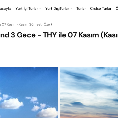
asayfa
Yurt İçi Turlar
Yurt DışıTurlar
Turlar
Cruise Turlar
Ö
le 07 Kasım (Kasım Sömestr Özel)
and 3 Gece - THY ile 07 Kasım (Kas