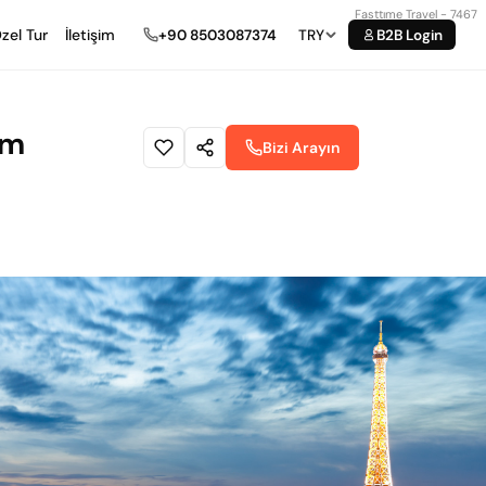
Fasttıme Travel - 7467
zel Tur
İletişim
+90 8503087374
TRY
B2B Login
ım
Bizi Arayın