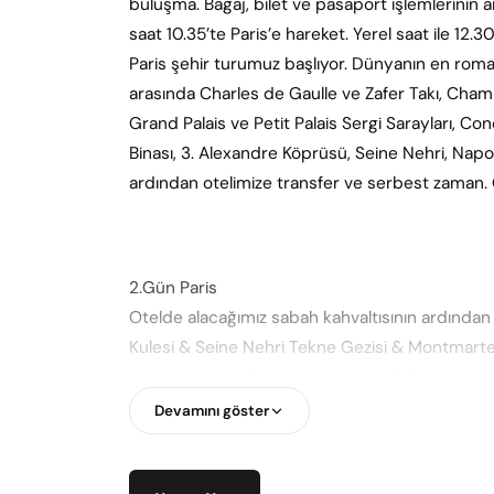
buluşma. Bagaj, bilet ve pasaport işlemlerinin a
saat 10.35’te Paris’e hareket. Yerel saat ile 12.3
Paris şehir turumuz başlıyor. Dünyanın en roman
arasında Charles de Gaulle ve Zafer Takı, Cham
Grand Palais ve Petit Palais Sergi Sarayları, 
Binası, 3. Alexandre Köprüsü, Seine Nehri, Nap
ardından otelimize transfer ve serbest zaman.
2.Gün Paris
Otelde alacağımız sabah kahvaltısının ardından 
Kulesi & Seine Nehri Tekne Gezisi & Montmarte
Dame Katedrali) turuna katılıyoruz.) Turumuzda il
şehrin simgesel yapıtı Eiffel Kulesi. Eiffel kules
Devamını göster
bulacaksınız. Ardından Paris’i ikiye ayıran Sei
her iki yakasındaki tarihi yapıtları gördükten 