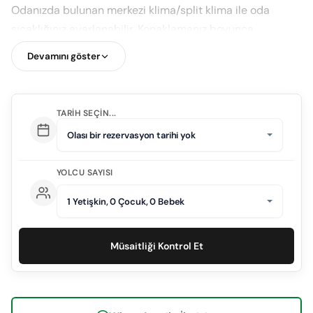
Odanızda bulunan merkezi klima/split klima ile oda
sıcaklığınız ayarlanabilir. Konaklamanız boyunca
faydalanabileceğiniz TV, kablosuz internet, telefon ve
Devamını göster
oda kasası standart odalarda mevcuttur. Oda servisi
hizmeti bulunmaktadır.
Tesis içerisinde yer alan jakuzi, masaj hizmetlerinden
TARIH SEÇIN...
faydalanarak rahatlayabilir ve kendinizi yenilenmiş
Olası bir rezervasyon tarihi yok
hissedebilirsiniz. Otel Antalya Havaalanı'na 105 km,
Kumluca Merkez'ine 12 km uzaklıktadır.
YOLCU SAYISI
1 Yetişkin, 0 Çocuk, 0 Bebek
ODA TİPLERİ
Müsaitliği Kontrol Et
Standart Oda : 296 adet 30 m2 Aile Odası : 99 adet 45
m2 Kral Dairesi : 4 adet 240 m2 Engelli Odası : 5 adet 30
m2 Toplam : 404 adet