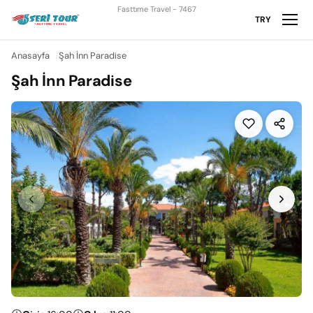
Fasttıme Travel - 7467
TRY
Anasayfa
Şah İnn Paradise
Şah İnn Paradise