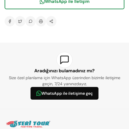
WhatsApp ile İletişim
BÖLGE BİLGİSİ:
Havalimanı
Antalya Havalimanı:
105 km
Şehir Merkezi
Antalya Merkez:
90 km
Yerleşim Merkezi
Aradığınızı bulamadınız mı?
Kumluca Merkez:
12 km
Size özel planlama için WhatsApp üzerinden bizimle iletişime
geçin, 7/24 yanınızdayız.
ÖNE ÇIKANLAR:
WhatsApp ile iletişime geç
Aktiviteler
ÜCRETSİZ AKTİVİTELER