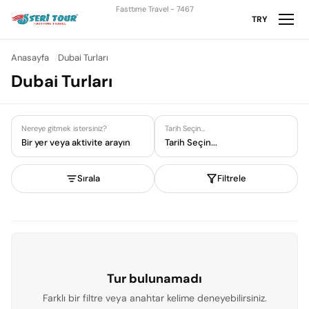
Fasttıme Travel - 7467
TRY
Anasayfa
Dubai Turları
Dubai Turları
Nereye gitmek istersiniz?
Tarih Seçin...
Bir yer veya aktivite arayın
Tarih Seçin...
Sırala
Filtrele
Tur bulunamadı
Farklı bir filtre veya anahtar kelime deneyebilirsiniz.