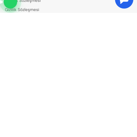
Hizmet Sözleşmesi
Gizlilik Sözleşmesi
Turlar
Hakkımızda
İletişim
Bilgiler
+90 8503087374
info@seritour.com
Sosyal Medya
Bültene Kayıt Ol
Abone Ol