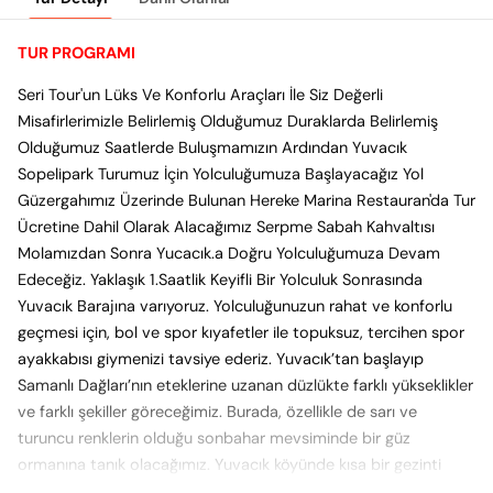
TUR PROGRAMI
Seri Tour'un Lüks Ve Konforlu Araçları İle Siz Değerli
Misafirlerimizle Belirlemiş Olduğumuz Duraklarda Belirlemiş
Olduğumuz Saatlerde Buluşmamızın Ardından Yuvacık
Sopelipark Turumuz İçin Yolculuğumuza Başlayacağız Yol
Güzergahımız Üzerinde Bulunan Hereke Marina Restauran'da Tur
Ücretine Dahil Olarak Alacağımız Serpme Sabah Kahvaltısı
Molamızdan Sonra Yucacık.a Doğru Yolculuğumuza Devam
Edeceğiz. Yaklaşık 1.Saatlik Keyifli Bir Yolculuk Sonrasında
Yuvacık Barajına varıyoruz. Yolculuğunuzun rahat ve konforlu
geçmesi için, bol ve spor kıyafetler ile topuksuz, tercihen spor
ayakkabısı giymenizi tavsiye ederiz. Yuvacık’tan başlayıp
Samanlı Dağları’nın eteklerine uzanan düzlükte farklı yükseklikler
ve farklı şekiller göreceğimiz. Burada, özellikle de sarı ve
turuncu renklerin olduğu sonbahar mevsiminde bir güz
ormanına tanık olacağımız. Yuvacık köyünde kısa bir gezinti
yaparak temiz hava depoladıktan sonra Yuvacık barajının