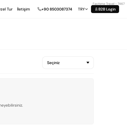
Fasttıme Travel - 7467
zel Tur
İletişim
+90 8503087374
TRY
B2B Login
eyebilirsiniz.