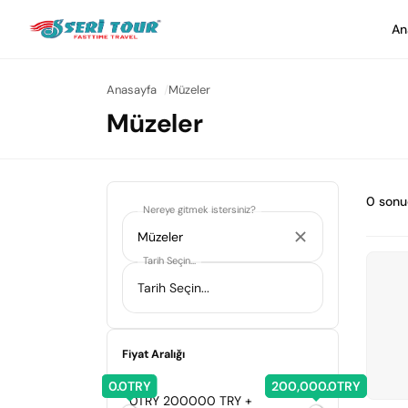
An
Anasayfa
Müzeler
Müzeler
0
sonu
Nereye gitmek istersiniz?
Tarih Seçin...
Fiyat Aralığı
0.0TRY
200,000.0TRY
0TRY
200000 TRY +