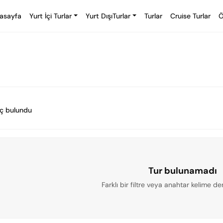
asayfa
Yurt İçi Turlar
Yurt DışıTurlar
Turlar
Cruise Turlar
Ö
ç bulundu
Tur bulunamadı
Farklı bir filtre veya anahtar kelime den