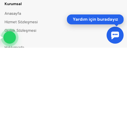
Kurumsal
Anasayfa
Yardım için buradayız
Hizmet Sözleşmesi
Gizlilik Sözleşmesi
Turlar
Hakkımızda
İletişim
Bilgiler
+90 8503087374
info@seritour.com
Sosyal Medya