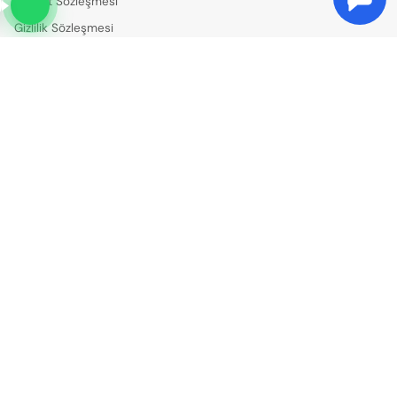
Hizmet Sözleşmesi
Gizlilik Sözleşmesi
Turlar
Hakkımızda
İletişim
Bilgiler
+90 8503087374
info@seritour.com
Sosyal Medya
Bültene Kayıt Ol
Abone Ol